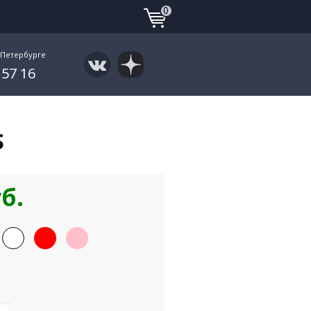
0
-Петербурге
 57 16
S
уб.