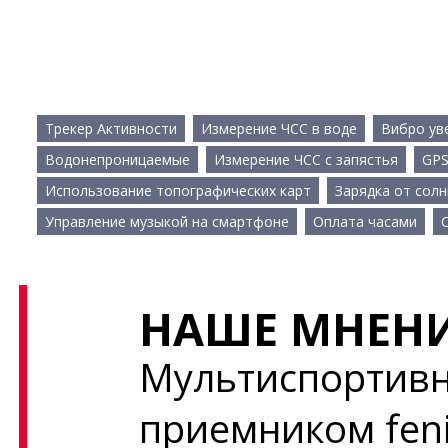
Трекер Активности
Измерение ЧСС в воде
Вибро ув
Водонепроницаемые
Измерение ЧСС с запястья
GP
Использование топографических карт
Зарядка от солн
Управление музыкой на смартфоне
Оплата часами
НАШЕ МНЕНИ
Мультиспортивн
приемником fenix