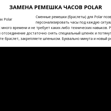
ЗАМЕНА РЕМЕШКА ЧАСОВ POLAR
Сменные ремешки (браслеты) для Polar поз
персонализировать часы под каждую ситуа
 много времени и не требует каких-либо технических навыков. 
 отсоединение достаточно снять специальный шпенёк и потянут
ите браслет, закрепляете шпеньком. Буквально минута и новый 