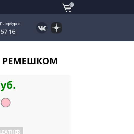
0
-Петербурге
 57 16
М РЕМЕШКОМ
руб.
 LEATHER