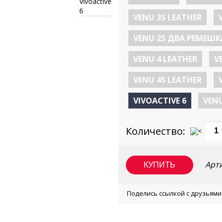
VENU 3S LEATHER
VENU 2S ДВА РЕМЕШК
VENU 4 LEATHER
V
VENU 4S LEATHER
VIVOACTIVE 6
VEN
Количество:
Арт
Поделись ссылкой с друзьями