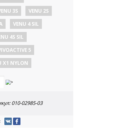
VENU 3S
VENU 2S
А
VENU 4 SIL
ENU 4S SIL
VIVOACTIVE 5
U X1 NYLON
икул:
010-02985-03
: