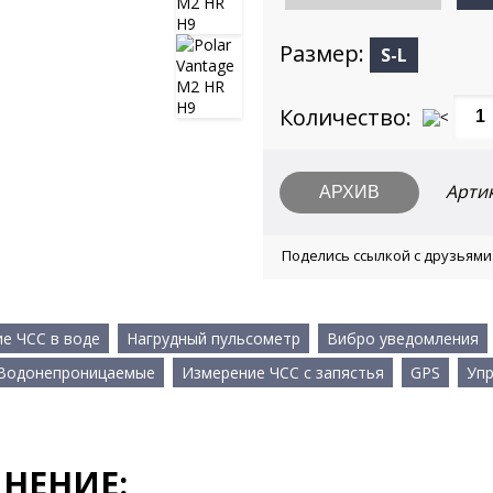
Размер:
S-L
Количество:
Арти
Поделись ссылкой с друзьями
е ЧСС в воде
Нагрудный пульсометр
Вибро уведомления
Водонепроницаемые
Измерение ЧСС с запястья
GPS
Упр
НЕНИЕ: