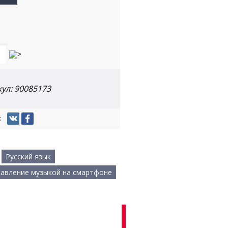
кул:
90085173
:
Русский язык
авление музыкой на смартфоне