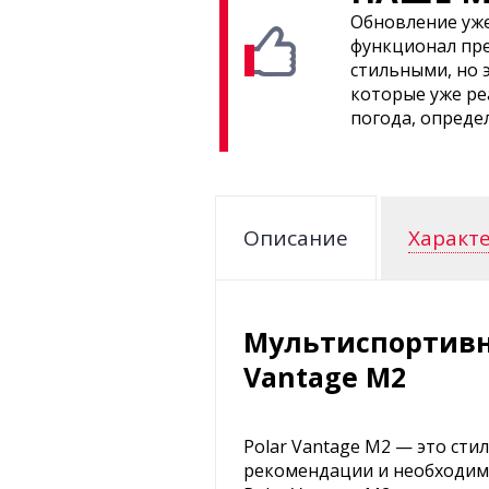
Обновление уже
функционал пре
стильными, но э
которые уже ре
погода, опреде
Описание
Характ
Мультиспортивны
Vantage M2
Polar Vantage M2 — это ст
рекомендации и необходимы