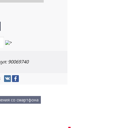
кул:
90069740
:
ения со смартфона