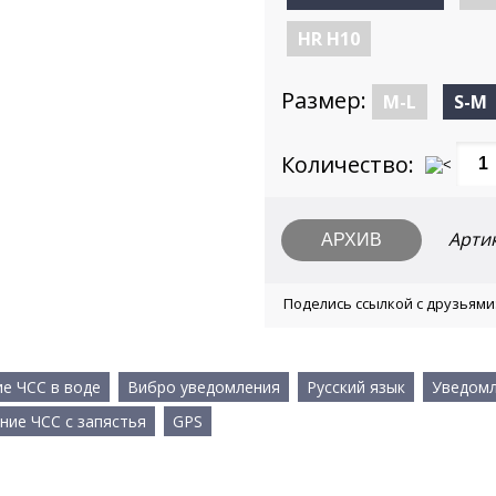
HR H10
Размер:
M-L
S-M
Количество:
Арти
Поделись ссылкой с друзьями
е ЧСС в воде
Вибро уведомления
Русский язык
Уведомл
ние ЧСС с запястья
GPS