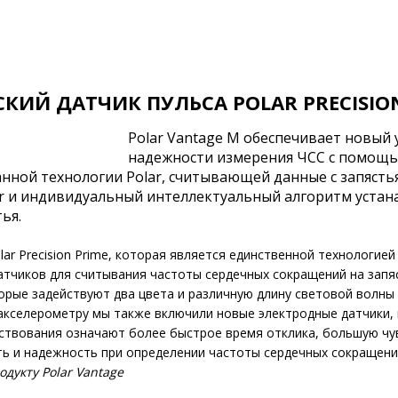
КИЙ ДАТЧИК ПУЛЬСА POLAR PRECISIO
Polar Vantage M обеспечивает новый 
надежности измерения ЧСС с помощь
ванной технологии Polar, считывающей данные с запясть
r и индивидуальный интеллектуальный алгоритм уста
ья.
ar Precision Prime, которая является единственной технологией
тчиков для считывания частоты сердечных сокращений на запяст
орые задействуют два цвета и различную длину световой волны 
-акселерометру мы также включили новые электродные датчики,
нствования означают более быстрое время отклика, большую чу
ь и надежность при определении частоты сердечных сокращений
дукту Polar Vantage