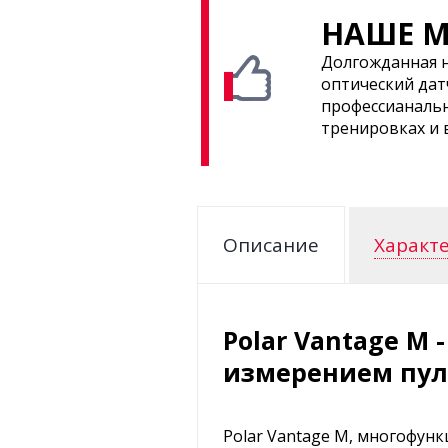
НАШЕ М
Долгожданная н
оптический дат
профессианаль
тренировках и 
Описание
Характ
Polar Vantage M
измерением пул
Polar Vantage M, многофун