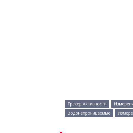
Трекер Активности
Измерени
Водонепроницаемые
Измере