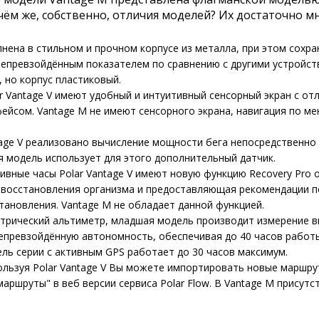
 чём же, собственно, отличия моделей? Их достаточно м
лнена в стильном и прочном корпусе из металла, при этом сохра
епревзойдённым показателем по сравнению с другими устройств
, но корпус пластиковый.
r Vantage V имеют удобный и интуитивный сенсорный экран с о
ейсом. Vantage M не имеют сенсорного экрана, навигация по м
age V реализовано вычисление мощности бега непосредственно 
 модель использует для этого дополнительный датчик.
вные часы Polar Vantage V имеют новую функцию Recovery Pro 
 восстановления организма и предоставляющая рекомендации 
тановления. Vantage M не обладает данной функцией.
метрический альтиметр, младшая модель производит измерение 
непревзойдённую автономность, обеспечивая до 40 часов работ
ль серии с активным GPS работает до 30 часов максимум.
ользуя Polar Vantage V Вы можете импортировать новые маршру
аршруты" в веб версии сервиса Polar Flow. В Vantage M присутс