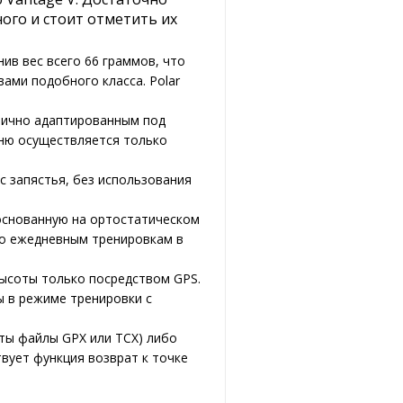
ного и стоит отметить их
нив вес всего 66 граммов, что
ами подобного класса. Polar
тлично адаптированным под
еню осуществляется только
с запястья, без использования
основанную на ортостатическом
по ежедневным тренировкам в
высоты только посредством GPS.
ы в режиме тренировки с
ты файлы GPX или TCX) либо
твует функция возврат к точке