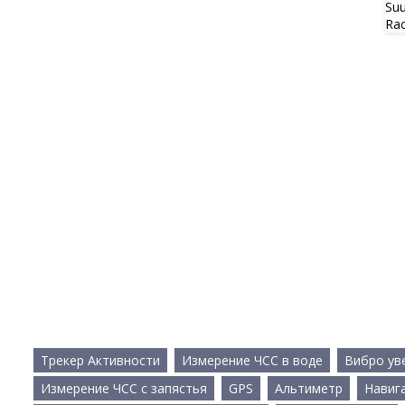
Трекер Активности
Измерение ЧСС в воде
Вибро ув
Измерение ЧСС с запястья
GPS
Альтиметр
Навиг