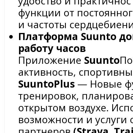
удобство и практичнос
функции от постоянно
и частоты сердцебиен
Платформа Suunto до
работу часов
Приложение
Suunto
По
активность, спортивны
SuuntoPlus
— Новые фу
тренировок, планиров
открытом воздухе. Ис
возможности и услуги 
партнеров
(Strava, Tr