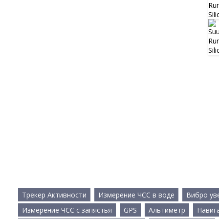
Трекер Активности
Измерение ЧСС в воде
Вибро ув
Измерение ЧСС с запястья
GPS
Альтиметр
Навиг